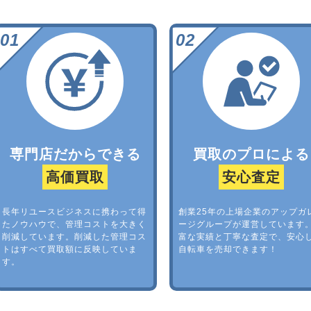
専門店だからできる
買取のプロによる
高価買取
安心査定
長年リユースビジネスに携わって得
創業25年の上場企業のアップガ
たノウハウで、管理コストを大きく
ージグループが運営しています
削減しています。削減した管理コス
富な実績と丁寧な査定で、安心
トはすべて買取額に反映していま
自転車を売却できます！
す。