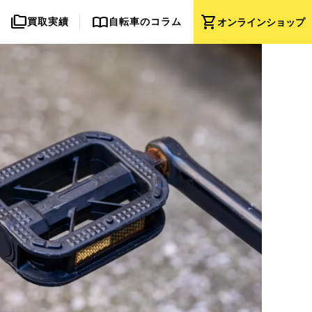
folder_copy
import_contacts
shopping_cart
買取実績
自転車のコラム
オンライン
ショップ