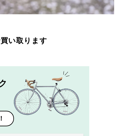
で買い取ります
ク
！