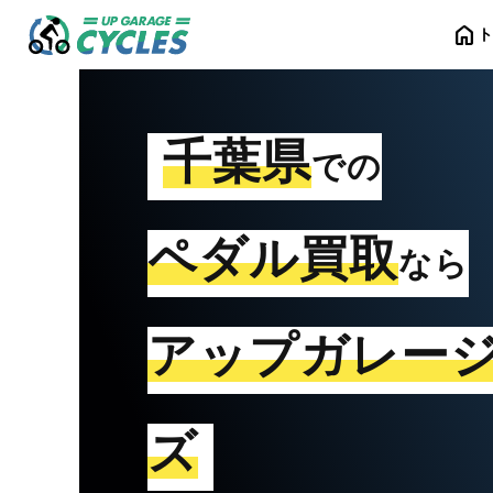
home
千葉県
での
ペダル買取
なら
アップガレー
ズ