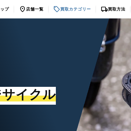
location_on
sell
local_shipping
トップ
店舗一覧
買取カテゴリー
買取方法
ジサイクル