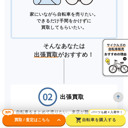
家にいながら自転車を売りたい。
できるだけ手間をかけずに
買取してもらいたい。
そんなあなたは
出張買取
がおすすめ！
出張買取
自転車をまとめて売りたい、来店が難しいお客様
無料
パーツも続々入荷中！
は、スタッフが直接お伺いする出張買取をご利用
keyboard_arrow_down
shopping_cart
買取 / 査定はこちら
自転車を購入する
ください。