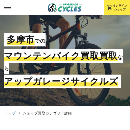
shopping_cart
オンライン
ショップ
多摩市
での
マウンテンバイク買取買取
な
ら
アップガレージサイクルズ
トップ
ショップ買取カテゴリー詳細