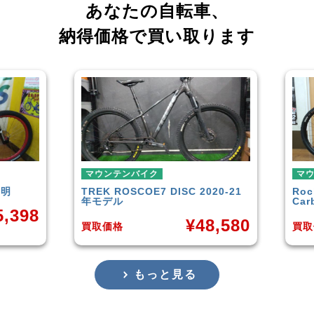
あなたの自転車、
納得価格で買い取ります
ンバイク
マウンテンバイク
SCOE7 DISC 2020-21
Rocky Mountain
Element
Carbon30 2022年モデル
¥
48,580
¥
144,
買取価格
もっと見る