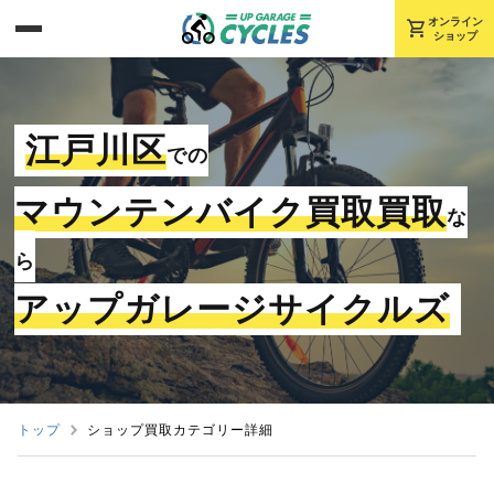
shopping_cart
オンライン
ショップ
江戸川区
での
マウンテンバイク買取買取
な
ら
アップガレージサイクルズ
トップ
ショップ買取カテゴリー詳細