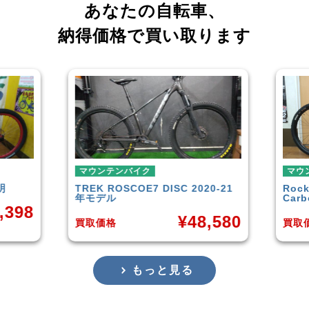
あなたの自転車、
納得価格で買い取ります
マウンテンバイク
マウンテ
TREK
ROSCOE7 DISC 2020-21
Rocky M
年モデル
Carbon
98
¥
48,580
買取価格
買取価格
もっと見る