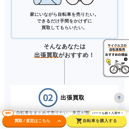
家にいながら自転車を売りたい。
できるだけ手間をかけずに
買取してもらいたい。
そんなあなたは
出張買取
がおすすめ！
出張買取
自転車をまとめて売りたい、来店が難しいお客様
無料
パーツも続々入荷中！
は、スタッフが直接お伺いする出張買取をご利用
keyboard_arrow_down
shopping_cart
買取 / 査定はこちら
自転車を購入する
ください。