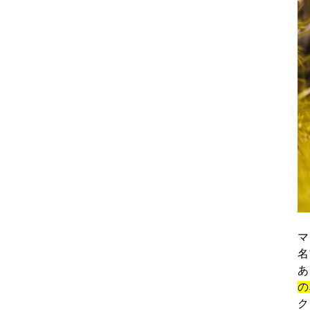
マ
名
あ
の
ク