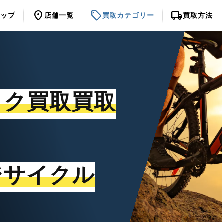
location_on
sell
local_shipping
トップ
店舗一覧
買取カテゴリー
買取方法
イク買取買取
ジサイクル