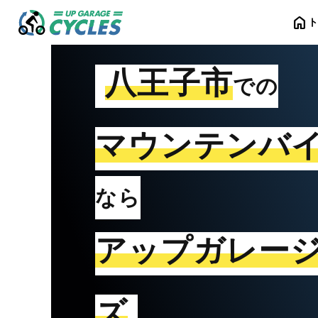
home
八王子市
での
マウンテンバ
なら
アップガレー
ズ