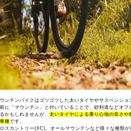
ウンテンバイクはゴツゴツした太いタイヤやサスペンショ
前に「マウンテン」と付いていることで、砂利道などオフ
るかもしれませんが、
太いタイヤによる乗り心地の良さや
車種
です。
ロスカントリー(XC)、オールマウンテンなど様々な種類