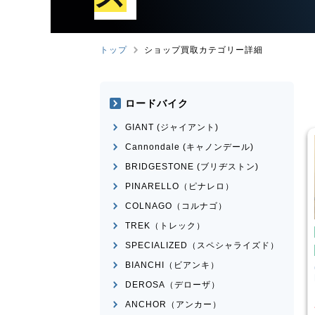
トップ
ショップ買取カテゴリー詳細
ロードバイク
GIANT (ジャイアント)
Cannondale (キャノンデール)
BRIDGESTONE (ブリヂストン)
PINARELLO（ピナレロ）
COLNAGO（コルナゴ）
TREK（トレック）
マウンテンバイク
マウン
SPECIALIZED（スペシャライズド）
ENESIS2.0
MERIDA
BIGNINE 7000-E
こども
MTB
BIANCHI（ビアンキ）
Canno
Boy’s
¥
21,600
¥
165,000
DEROSA（デローザ）
買取価格
買取価
ANCHOR（アンカー）