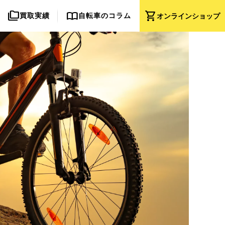
folder_copy
import_contacts
shopping_cart
買取実績
自転車のコラム
オンライン
ショップ