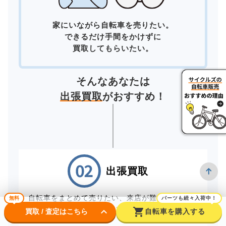
家にいながら自転車を売りたい。
できるだけ手間をかけずに
買取してもらいたい。
そんなあなたは
出張買取
がおすすめ！
出張買取
自転車をまとめて売りたい、来店が難しいお客様
無料
パーツも続々入荷中！
は、スタッフが直接お伺いする出張買取をご利用
keyboard_arrow_down
shopping_cart
買取 / 査定はこちら
自転車を購入する
ください。