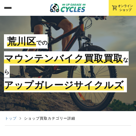
shopping_cart
オンライン
ショップ
荒川区
での
マウンテンバイク買取買取
な
ら
アップガレージサイクルズ
トップ
ショップ買取カテゴリー詳細