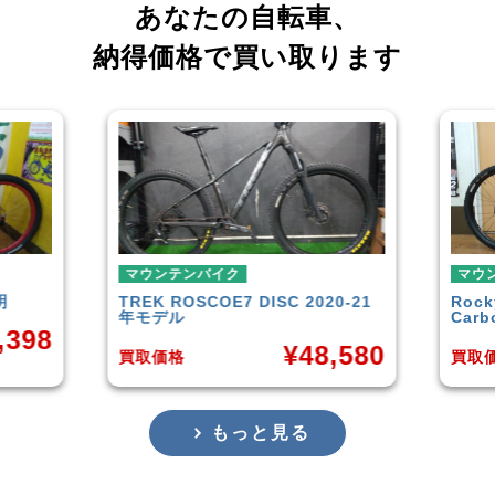
あなたの自転車、
納得価格で買い取ります
ンテンバイク
マウンテンバイク
K
ROSCOE7 DISC 2020-21
Rocky Mountain
Elemen
デル
Carbon30 2022年モデル
¥
48,580
¥
14
価格
買取価格
もっと見る