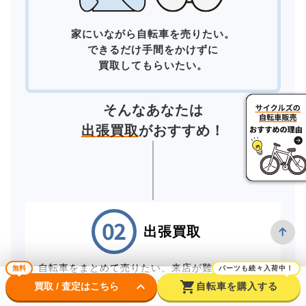
家にいながら自転車を売りたい。
できるだけ手間をかけずに
買取してもらいたい。
そんなあなたは
出張買取
がおすすめ！
出張買取
自転車をまとめて売りたい、来店が難しいお客様
無料
パーツも続々入荷中！
は、スタッフが直接お伺いする出張買取をご利用
keyboard_arrow_down
shopping_cart
買取 / 査定はこちら
自転車を購入する
ください。