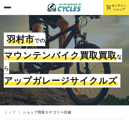
shopping_cart
オンライン
ショップ
羽村市
での
マウンテンバイク買取買取
な
ら
アップガレージサイクルズ
トップ
ショップ買取カテゴリー詳細