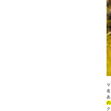
マ
名
あ
の
ク