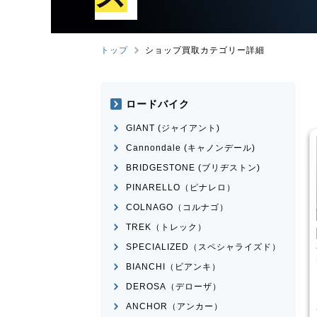
トップ
ショップ買取カテゴリー詳細
ロードバイク
GIANT (ジャイアント)
Cannondale (キャノンデール)
BRIDGESTONE (ブリヂストン)
PINARELLO（ピナレロ）
COLNAGO（コルナゴ）
TREK（トレック）
ンバイク
マウンテンバイク
SPECIALIZED（スペシャライズド）
I
SPARTAN
Transition Bikes
モデル不
n 2015年頃モデル
明
BIANCHI（ビアンキ）
¥
101,100
¥
65,398
DEROSA（デローザ）
買取価格
ANCHOR（アンカー）