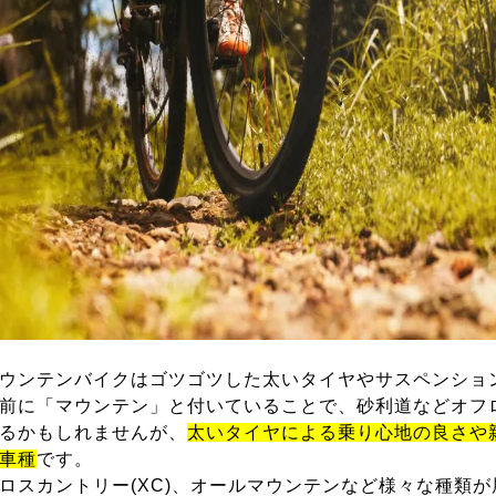
ウンテンバイクはゴツゴツした太いタイヤやサスペンショ
前に「マウンテン」と付いていることで、砂利道などオフ
るかもしれませんが、
太いタイヤによる乗り心地の良さや
車種
です。
ロスカントリー(XC)、オールマウンテンなど様々な種類