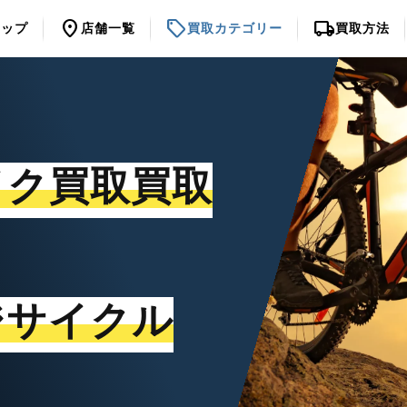
location_on
sell
local_shipping
トップ
店舗一覧
買取カテゴリー
買取方法
イク買取買取
ジサイクル