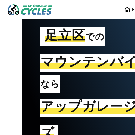
home
足立区
での
マウンテンバ
なら
アップガレー
ズ