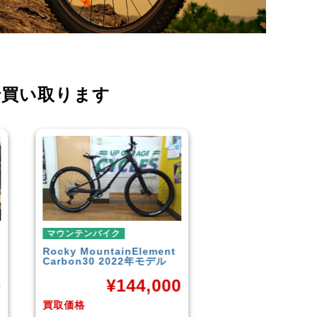
で買い取ります
マウンテンバイク
マウンテンバイク
GARYFISHER
GENESIS2.0
MERIDA
BIGNINE 
2010年頃モデル
MTB
0
¥
21,600
¥
16
買取価格
買取価格