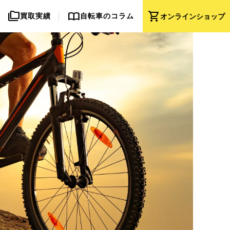
folder_copy
import_contacts
shopping_cart
買取実績
自転車のコラム
オンライン
ショップ