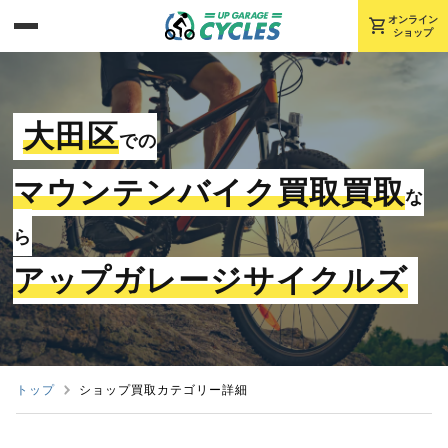
shopping_cart
オンライン
ショップ
大田区
での
マウンテンバイク買取買取
な
ら
アップガレージサイクルズ
トップ
ショップ買取カテゴリー詳細