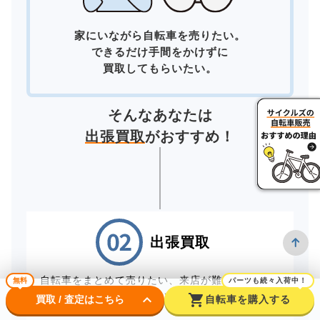
家にいながら自転車を売りたい。
できるだけ手間をかけずに
買取してもらいたい。
そんなあなたは
出張買取
がおすすめ！
出張買取
自転車をまとめて売りたい、来店が難しいお客様
無料
パーツも続々入荷中！
は、スタッフが直接お伺いする出張買取をご利用
keyboard_arrow_down
shopping_cart
買取 / 査定はこちら
自転車を購入する
ください。