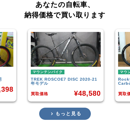
あなたの自転車、
納得価格で買い取ります
テンバイク
マウンテンバイク
ROSCOE7 DISC 2020-21
Rocky Mountain
Element
ル
Carbon30 2022年モデル
¥
48,580
¥
144
格
買取価格
もっと見る