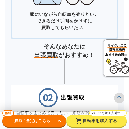
家にいながら自転車を売りたい。
できるだけ手間をかけずに
買取してもらいたい。
そんなあなたは
出張買取
がおすすめ！
出張買取
自転車をまとめて売りたい、来店が難しいお客様
無料
パーツも続々入荷中！
は、スタッフが直接お伺いする出張買取をご利用
keyboard_arrow_down
shopping_cart
買取 / 査定はこちら
自転車を購入する
ください。