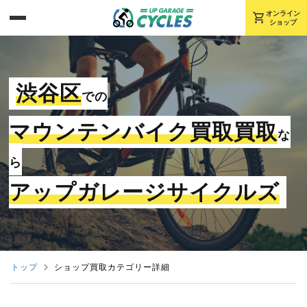
shopping_cart
オンライン
ショップ
渋谷区
での
マウンテンバイク買取買取
な
ら
アップガレージサイクルズ
トップ
ショップ買取カテゴリー詳細