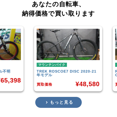
あなたの自転車、
納得価格で買い取ります
マウンテンバイク
マウンテンバイク
TREK
ROSCOE7 DISC 2020-21
Rocky Mountain
Ele
年モデル
Carbon30 2022年
¥
48,580
¥
買取価格
買取価格
もっと見る