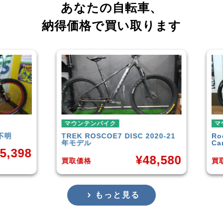
あなたの自転車、
納得価格で買い取ります
ンバイク
マウンテンバイク
OSCOE7 DISC 2020-21
Rocky Mountain
Element
ル
Carbon30 2022年モデル
¥
48,580
¥
144,
格
買取価格
もっと見る