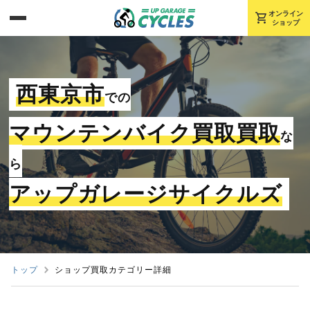
shopping_cart
オンライン
ショップ
西東京市
での
マウンテンバイク買取買取
な
ら
アップガレージサイクルズ
トップ
ショップ買取カテゴリー詳細