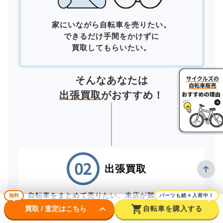
家にいながら自転車を売りたい。
できるだけ手間をかけずに
買取してもらいたい。
そんなあなたは
出張買取
がおすすめ！
出張買取
自転車をまとめて売りたい、来店が難しいお客様
無料
パーツも続々入荷中！
は、スタッフが直接お伺いする出張買取をご利用
keyboard_arrow_down
shopping_cart
買取 / 査定はこちら
自転車を購入する
ください。