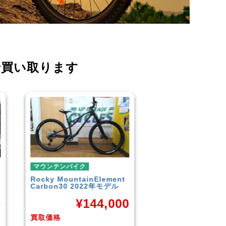
で買い取ります
マウンテンバイク
マウンテンバイク
GARYFISHER
GENESIS2.0
MERIDA
BIGNINE 
2010年頃モデル
MTB
0
¥
21,600
¥
16
買取価格
買取価格