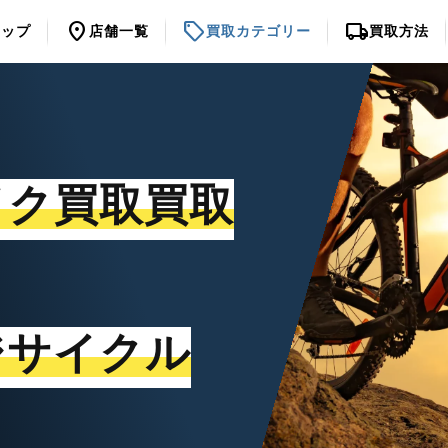
location_on
sell
local_shipping
トップ
店舗一覧
買取カテゴリー
買取方法
イク買取買取
ジサイクル