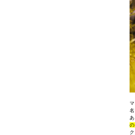
マ
名
あ
の
ク