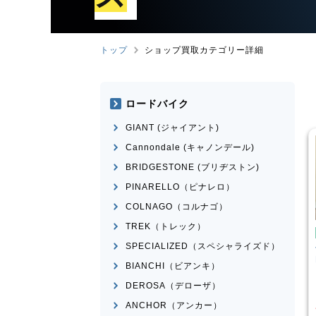
トップ
ショップ買取カテゴリー詳細
ロードバイク
GIANT (ジャイアント)
Cannondale (キャノンデール)
BRIDGESTONE (ブリヂストン)
PINARELLO（ピナレロ）
COLNAGO（コルナゴ）
TREK（トレック）
ンバイク
マウンテンバイク
SPECIALIZED（スペシャライズド）
I
SPARTAN
Transition Bikes
モデル不
n 2015年頃モデル
明
BIANCHI（ビアンキ）
¥
101,100
¥
65,398
DEROSA（デローザ）
買取価格
ANCHOR（アンカー）