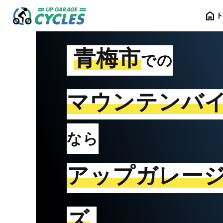
home
青梅市
での
マウンテンバ
なら
アップガレー
ズ