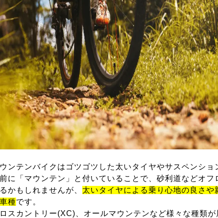
ウンテンバイクはゴツゴツした太いタイヤやサスペンショ
前に「マウンテン」と付いていることで、砂利道などオフ
るかもしれませんが、
太いタイヤによる乗り心地の良さや
車種
です。
ロスカントリー(XC)、オールマウンテンなど様々な種類