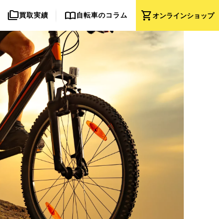
folder_copy
import_contacts
shopping_cart
買取実績
自転車のコラム
オンライン
ショップ