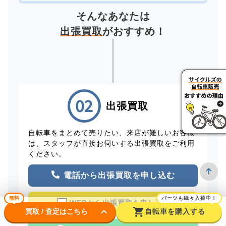
そんなあなたは
出張買取
がおすすめ！
出張買取
自転車をまとめて売りたい、来店が難しいお客様
は、スタッフが直接お伺いする出張買取をご利用
ください。
電話から出張買取を申し込む
無料
パーツも続々入荷中！
WEBから出張買取を申し込む
keyboard_arrow_down
shopping_cart
買取 / 査定はこちら
自転車を購入する