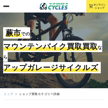
shopping_cart
オンライン
ショップ
蕨市
での
マウンテンバイク買取買取
な
ら
アップガレージサイクルズ
トップ
ショップ買取カテゴリー詳細