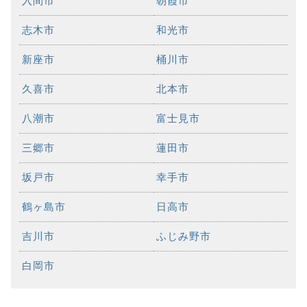
入間市
朝霞市
志木市
和光市
新座市
桶川市
久喜市
北本市
八潮市
富士見市
三郷市
蓮田市
坂戸市
幸手市
鶴ヶ島市
日高市
吉川市
ふじみ野市
白岡市