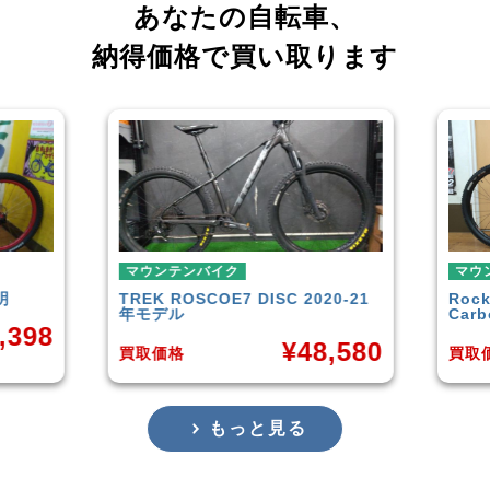
あなたの自転車、
納得価格で買い取ります
ンバイク
マウンテンバイク
SCOE7 DISC 2020-21
Rocky Mountain
Element
Carbon30 2022年モデル
¥
48,580
¥
144,
買取価格
もっと見る