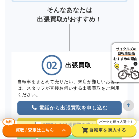
そんなあなたは
出張買取
がおすすめ！
出張買取
自転車をまとめて売りたい、来店が難しいお客様
は、スタッフが直接お伺いする出張買取をご利用
ください。
電話から出張買取を申し込む
無料
パーツも続々入荷中！
WEBから出張買取を申し込む
keyboard_arrow_down
shopping_cart
買取 / 査定はこちら
自転車を購入する