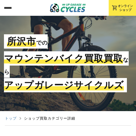
shopping_cart
オンライン
ショップ
所沢市
での
マウンテンバイク買取買取
な
ら
アップガレージサイクルズ
トップ
ショップ買取カテゴリー詳細