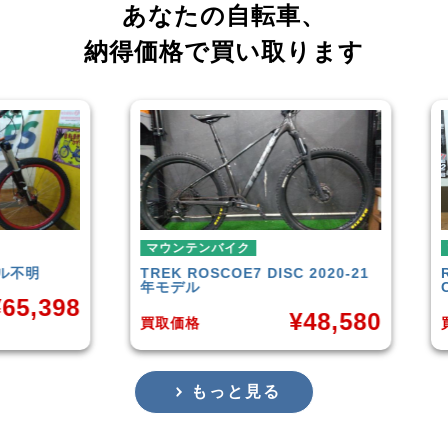
あなたの自転車、
納得価格で買い取ります
マウンテンバイク
マウンテンバイク
REK
ROSCOE7 DISC 2020-21
Rocky Mountain
Elem
モデル
Carbon30 2022年モ
¥
48,580
¥
1
取価格
買取価格
もっと見る