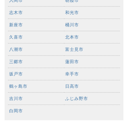
入間市
朝霞市
志木市
和光市
新座市
桶川市
久喜市
北本市
八潮市
富士見市
三郷市
蓮田市
坂戸市
幸手市
鶴ヶ島市
日高市
吉川市
ふじみ野市
白岡市