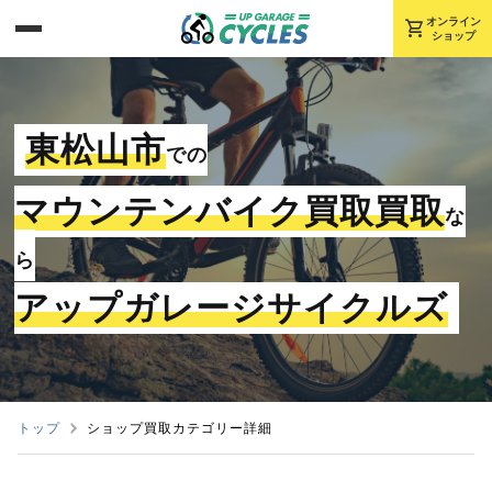
shopping_cart
オンライン
ショップ
東松山市
での
マウンテンバイク買取買取
な
ら
アップガレージサイクルズ
トップ
ショップ買取カテゴリー詳細