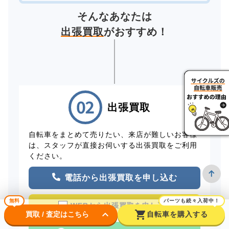
そんなあなたは
出張買取
がおすすめ！
出張買取
自転車をまとめて売りたい、来店が難しいお客様
は、スタッフが直接お伺いする出張買取をご利用
ください。
電話から出張買取を申し込む
無料
パーツも続々入荷中！
WEBから出張買取を申し込む
keyboard_arrow_down
shopping_cart
買取 / 査定はこちら
自転車を購入する