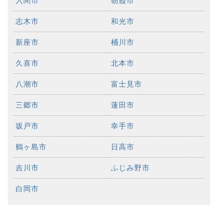
入間市
朝霞市
志木市
和光市
新座市
桶川市
久喜市
北本市
八潮市
富士見市
三郷市
蓮田市
坂戸市
幸手市
鶴ヶ島市
日高市
吉川市
ふじみ野市
白岡市