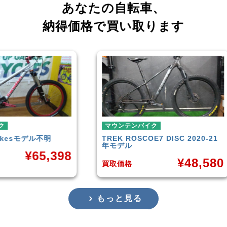
あなたの自転車、
納得価格で買い取ります
マウンテンバイク
マウ
明
TREK
ROSCOE7 DISC 2020-21
Rock
年モデル
Carb
,398
¥
48,580
買取価格
買取
もっと見る