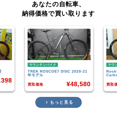
あなたの自転車、
納得価格で買い取ります
バイク
マウンテンバイク
COE7 DISC 2020-21
Rocky Mountain
Element
Carbon30 2022年モデル
¥
48,580
¥
144,0
買取価格
もっと見る