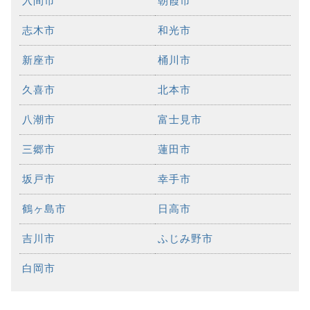
入間市
朝霞市
志木市
和光市
新座市
桶川市
久喜市
北本市
八潮市
富士見市
三郷市
蓮田市
坂戸市
幸手市
鶴ヶ島市
日高市
吉川市
ふじみ野市
白岡市