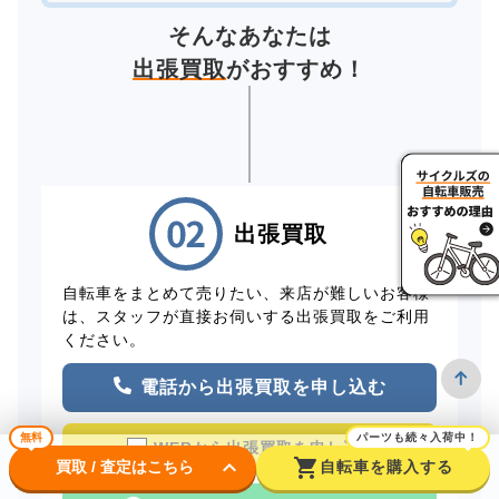
そんなあなたは
出張買取
がおすすめ！
出張買取
自転車をまとめて売りたい、来店が難しいお客様
は、スタッフが直接お伺いする出張買取をご利用
ください。
電話から出張買取を申し込む
無料
パーツも続々入荷中！
WEBから出張買取を申し込む
keyboard_arrow_down
shopping_cart
買取 / 査定はこちら
自転車を購入する