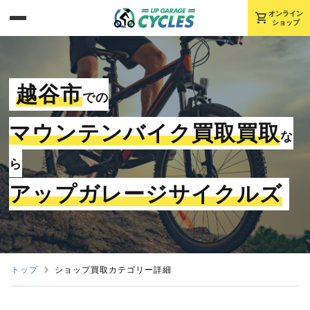
shopping_cart
オンライン
ショップ
越谷市
での
マウンテンバイク買取買取
な
ら
アップガレージサイクルズ
トップ
ショップ買取カテゴリー詳細