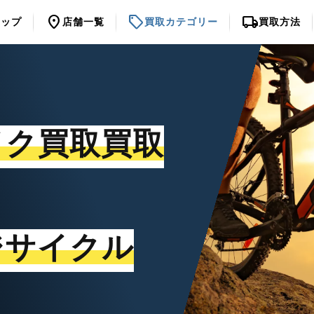
location_on
sell
local_shipping
トップ
店舗一覧
買取カテゴリー
買取方法
イク買取買取
ジサイクル