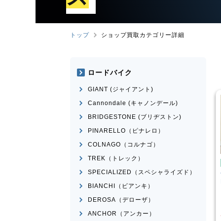
トップ
ショップ買取カテゴリー詳細
ロードバイク
GIANT (ジャイアント)
Cannondale (キャノンデール)
BRIDGESTONE (ブリヂストン)
PINARELLO（ピナレロ）
COLNAGO（コルナゴ）
TREK（トレック）
テンバイク
マウンテンバイク
SPECIALIZED（スペシャライズド）
CI
SPARTAN
Transition Bikes
モデル不
n 2015年頃モデル
明
BIANCHI（ビアンキ）
¥
101,100
¥
65,398
DEROSA（デローザ）
格
買取価格
ANCHOR（アンカー）