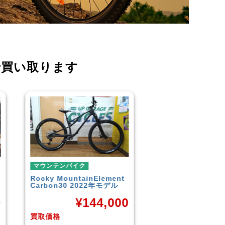
で買い取ります
マウンテンバイク
マウンテンバイク
GARYFISHER
GENESIS2.0
MERIDA
BIGNINE
2010年頃モデル
MTB
0
¥
21,600
¥
1
買取価格
買取価格