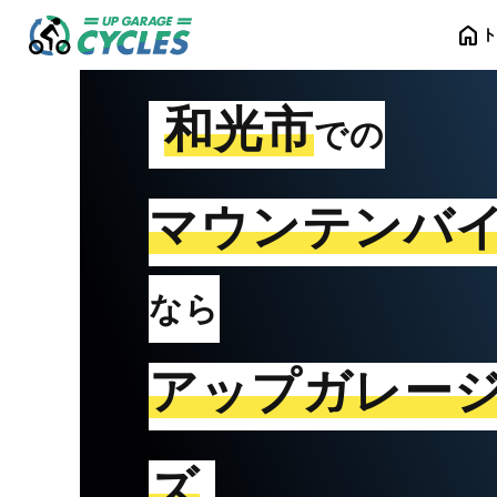
home
和光市
での
マウンテンバ
なら
アップガレー
ズ