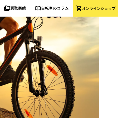
folder_copy
import_contacts
shopping_cart
買取実績
自転車のコラム
オンライン
ショップ