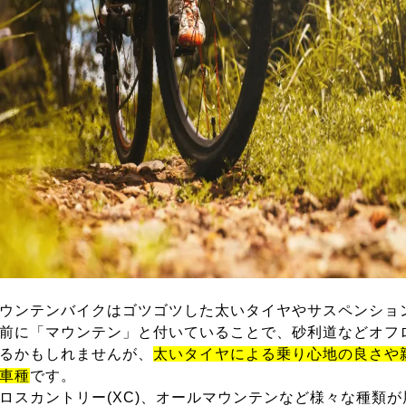
ウンテンバイクはゴツゴツした太いタイヤやサスペンショ
前に「マウンテン」と付いていることで、砂利道などオフ
るかもしれませんが、
太いタイヤによる乗り心地の良さや
車種
です。
ロスカントリー(XC)、オールマウンテンなど様々な種類