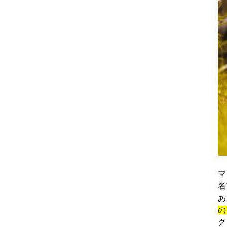
マ
名
あ
の
ク