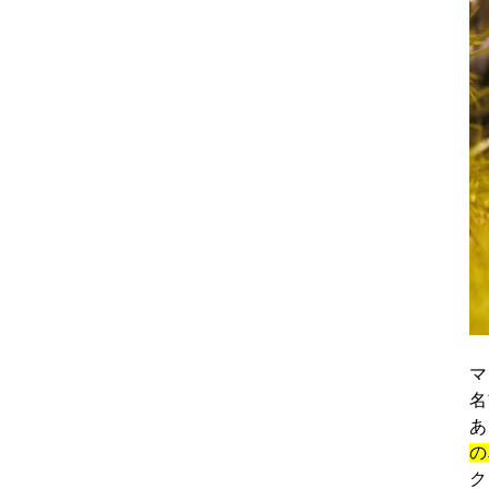
マ
名
あ
の
ク