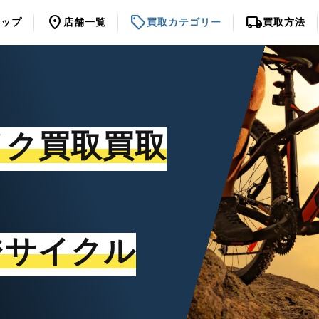
location_on
sell
local_shipping
トップ
店舗一覧
買取カテゴリー
買取方法
イク買取買取
ジサイクル