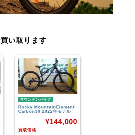
で買い取ります
マウンテンバイク
マウンテンバイク
GARYFISHER
GENESIS2.0
MERIDA
BIGNINE 
2010年頃モデル
MTB
0
¥
21,600
¥
16
買取価格
買取価格