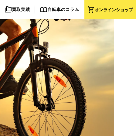
folder_copy
import_contacts
shopping_cart
買取実績
自転車のコラム
オンライン
ショップ