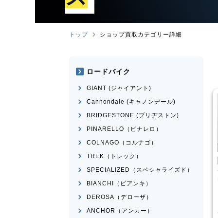
トップ
ショップ買取カテゴリー詳細
ロードバイク
GIANT (ジャイアント)
Cannondale (キャノンデール)
BRIDGESTONE (ブリヂストン)
PINARELLO（ピナレロ）
COLNAGO（コルナゴ）
TREK（トレック）
ンバイク
マウンテンバイク
SPECIALIZED（スペシャライズド）
I
SPARTAN
Transition Bikes
モデル不
n 2015年頃モデル
明
BIANCHI（ビアンキ）
¥
101,100
¥
65,398
DEROSA（デローザ）
買取価格
ANCHOR（アンカー）