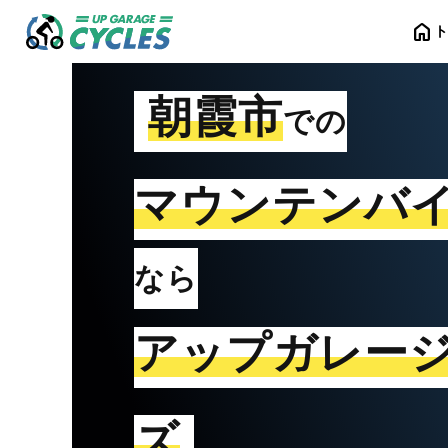
home
朝霞市
での
マウンテンバ
なら
アップガレー
ズ