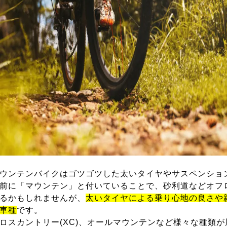
ウンテンバイクはゴツゴツした太いタイヤやサスペンショ
前に「マウンテン」と付いていることで、砂利道などオフ
るかもしれませんが、
太いタイヤによる乗り心地の良さや
車種
です。
ロスカントリー(XC)、オールマウンテンなど様々な種類