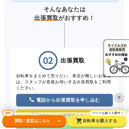
そんなあなたは
出張買取
がおすすめ！
出張買取
自転車をまとめて売りたい、来店が難しいお客様
は、スタッフが直接お伺いする出張買取をご利用
ください。
電話から出張買取を申し込む
無料
パーツも続々入荷中！
WEBから出張買取を申し込む
keyboard_arrow_down
shopping_cart
買取 / 査定はこちら
自転車を購入する