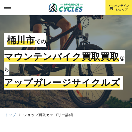
shopping_cart
オンライン
ショップ
桶川市
での
マウンテンバイク買取買取
な
ら
アップガレージサイクルズ
トップ
ショップ買取カテゴリー詳細