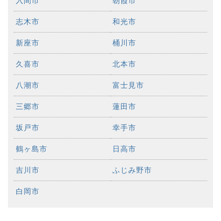
入間市
朝霞市
志木市
和光市
新座市
桶川市
久喜市
北本市
八潮市
富士見市
三郷市
蓮田市
坂戸市
幸手市
鶴ヶ島市
日高市
吉川市
ふじみ野市
白岡市