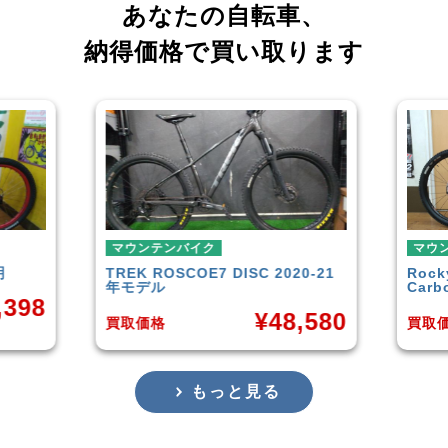
あなたの自転車、
納得価格で買い取ります
マウンテンバイク
マウ
0-21
Rocky Mountain
Element
GARY
Carbon30 2022年モデル
年頃
,580
¥
144,000
買取価格
買取
もっと見る