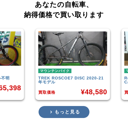
あなたの自転車、
納得価格で買い取ります
ウンテンバイク
マウンテンバイク
EK
ROSCOE7 DISC 2020-21
Rocky Mountain
Eleme
モデル
Carbon30 2022年モデル
¥
48,580
¥
1
取価格
買取価格
もっと見る