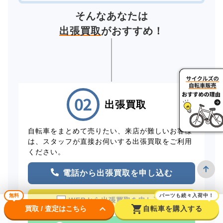
そんなあなたは
出張買取
がおすすめ！
出張買取
自転車をまとめて売りたい、来店が難しいお客様
は、スタッフが直接お伺いする出張買取をご利用
ください。
電話から出張買取を申し込む
無料
パーツも続々入荷中！
WEBから出張買取を申し込む
keyboard_arrow_down
shopping_cart
買取 / 査定はこちら
自転車を購入する