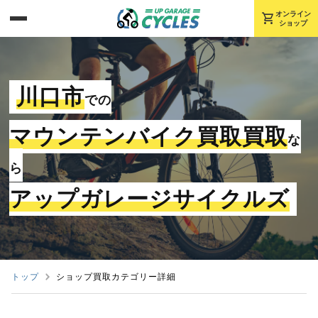
shopping_cart
オンライン
ショップ
川口市
での
マウンテンバイク買取買取
な
ら
アップガレージサイクルズ
トップ
ショップ買取カテゴリー詳細