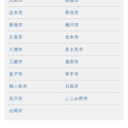
入間市
朝霞市
志木市
和光市
新座市
桶川市
久喜市
北本市
八潮市
富士見市
三郷市
蓮田市
坂戸市
幸手市
鶴ヶ島市
日高市
吉川市
ふじみ野市
白岡市