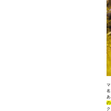
マ
名
あ
の
ク