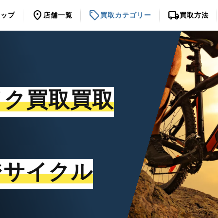
location_on
sell
local_shipping
トップ
店舗一覧
買取カテゴリー
買取方法
イク買取買取
ジサイクル