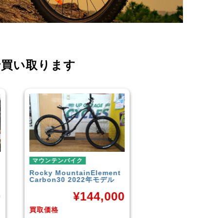
で買い取ります
マウンテンバイク
マウンテンバイク
GARYFISHER
GENESIS2.0
MERIDA
BIGNINE 
2010年頃モデル
MTB
0
¥
21,600
¥
16
買取価格
買取価格