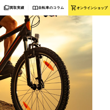
folder_copy
import_contacts
shopping_cart
買取実績
自転車のコラム
オンライン
ショップ