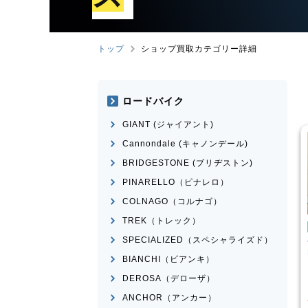
トップ
ショップ買取カテゴリー詳細
ロードバイク
GIANT (ジャイアント)
Cannondale (キャノンデール)
BRIDGESTONE (ブリヂストン)
PINARELLO（ピナレロ）
COLNAGO（コルナゴ）
TREK（トレック）
ンバイク
マウンテンバイク
SPECIALIZED（スペシャライズド）
I
SPARTAN
Transition Bikes
モデル不
n 2015年頃モデル
明
BIANCHI（ビアンキ）
¥
101,100
¥
65,398
DEROSA（デローザ）
格
買取価格
ANCHOR（アンカー）