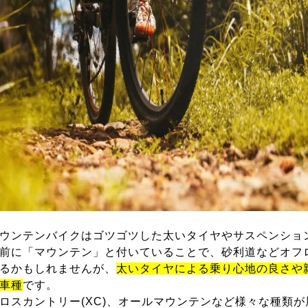
ウンテンバイクはゴツゴツした太いタイヤやサスペンショ
前に「マウンテン」と付いていることで、砂利道などオフ
るかもしれませんが、
太いタイヤによる乗り心地の良さや
車種
です。
ロスカントリー(XC)、オールマウンテンなど様々な種類