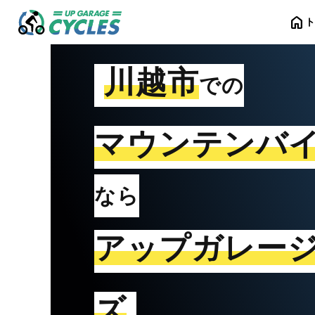
home
川越市
での
マウンテンバ
なら
アップガレー
ズ