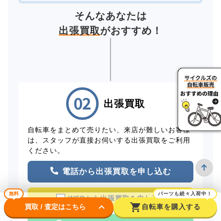
そんなあなたは
出張買取
がおすすめ！
出張買取
自転車をまとめて売りたい、来店が難しいお客様
は、スタッフが直接お伺いする出張買取をご利用
ください。
電話から出張買取を申し込む
無料
パーツも続々入荷中！
WEBから出張買取を申し込む
keyboard_arrow_down
shopping_cart
買取 / 査定はこちら
自転車を購入する