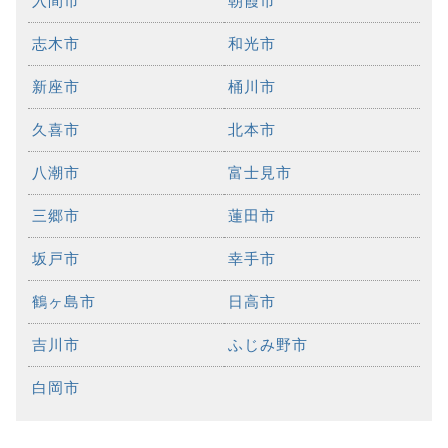
入間市
朝霞市
志木市
和光市
新座市
桶川市
久喜市
北本市
八潮市
富士見市
三郷市
蓮田市
坂戸市
幸手市
鶴ヶ島市
日高市
吉川市
ふじみ野市
白岡市