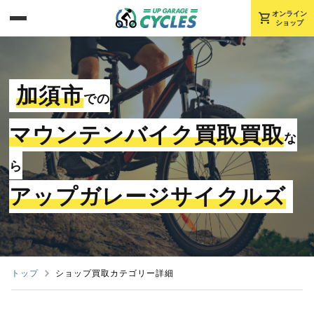
shopping_cart
オンライン
ショップ
加須市
での
マウンテンバイク買取買取
な
ら
アップガレージサイクルズ
トップ
ショップ買取カテゴリー詳細