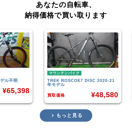
あなたの自転車、
納得価格で買い取ります
マウンテンバイク
マウンテン
TREK
ROSCOE7 DISC 2020-21
Rocky Mo
年モデル
Carbon3
8
¥
48,580
買取価格
買取価格
もっと見る