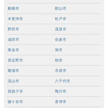
船橋市
館山市
木更津市
松戸市
野田市
茂原市
成田市
佐倉市
東金市
旭市
習志野市
柏市
勝浦市
市原市
流山市
八千代市
我孫子市
鴨川市
鎌ケ谷市
君津市