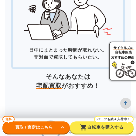
日中にまとまった時間が取れない。
非対面で買取してもらいたい。
そんなあなたは
宅配買取
がおすすめ！
無料
パーツも続々入荷中！
keyboard_arrow_down
shopping_cart
買取 / 査定はこちら
自転車を購入する
宅配買取