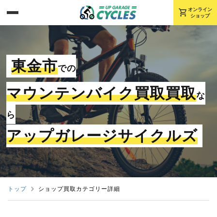
shopping_cart
オンライン
ショップ
東金市
での
マウンテンバイク買取買取
な
ら
アップガレージサイクルズ
トップ
ショップ買取カテゴリー詳細