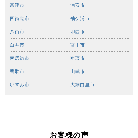
富津市
浦安市
四街道市
袖ケ浦市
八街市
印西市
白井市
富里市
南房総市
匝瑳市
香取市
山武市
いすみ市
大網白里市
お客様の声