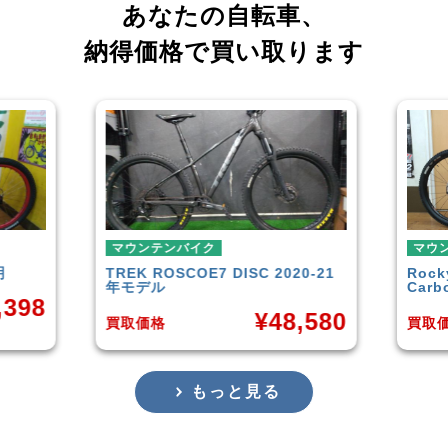
あなたの自転車、
納得価格で買い取ります
マウンテンバイク
マウ
0-21
Rocky Mountain
Element
GAR
Carbon30 2022年モデル
年頃
,580
¥
144,000
買取価格
買取
もっと見る