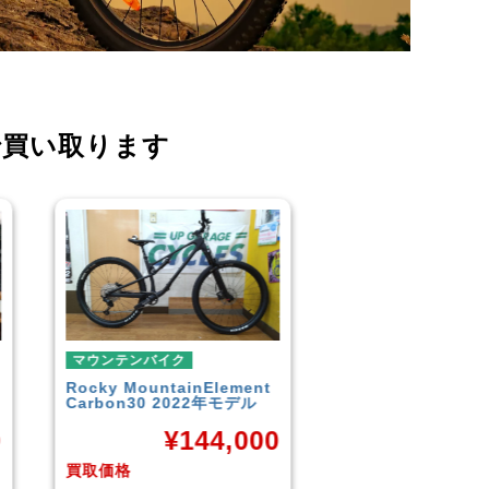
で買い取ります
マウンテンバイク
マウンテンバイク
GARYFISHER
GENESIS2.0
MERIDA
BIGNINE 
2010年頃モデル
MTB
0
¥
21,600
¥
16
買取価格
買取価格