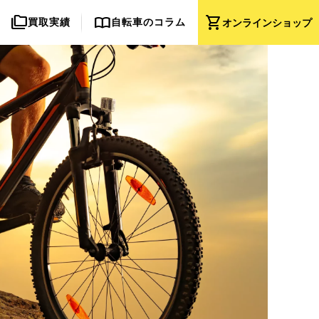
folder_copy
import_contacts
shopping_cart
買取実績
自転車のコラム
オンライン
ショップ