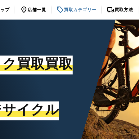
location_on
sell
local_shipping
トップ
店舗一覧
買取カテゴリー
買取方法
イク買取買取
ジサイクル