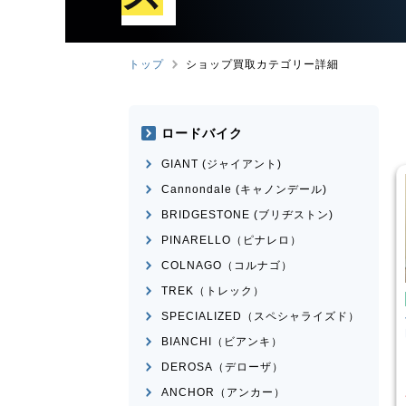
トップ
ショップ買取カテゴリー詳細
ロードバイク
GIANT (ジャイアント)
Cannondale (キャノンデール)
BRIDGESTONE (ブリヂストン)
PINARELLO（ピナレロ）
COLNAGO（コルナゴ）
TREK（トレック）
ンバイク
マウンテンバイク
SPECIALIZED（スペシャライズド）
I
SPARTAN
Transition Bikes
モデル不
n 2015年頃モデル
明
BIANCHI（ビアンキ）
¥
101,100
¥
65,398
DEROSA（デローザ）
買取価格
ANCHOR（アンカー）