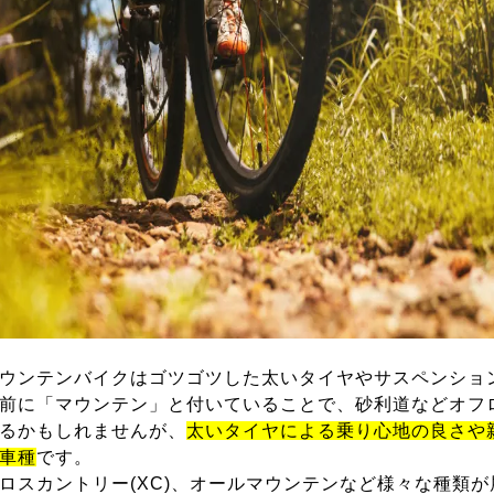
ウンテンバイクはゴツゴツした太いタイヤやサスペンショ
前に「マウンテン」と付いていることで、砂利道などオフ
るかもしれませんが、
太いタイヤによる乗り心地の良さや
車種
です。
ロスカントリー(XC)、オールマウンテンなど様々な種類