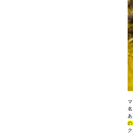
マ
名
あ
の
ク