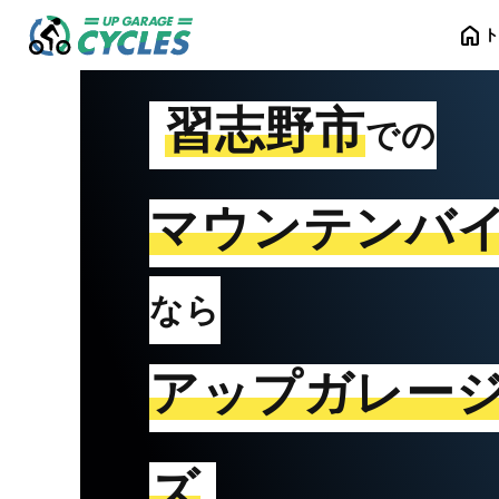
home
習志野市
での
マウンテンバ
なら
アップガレー
ズ