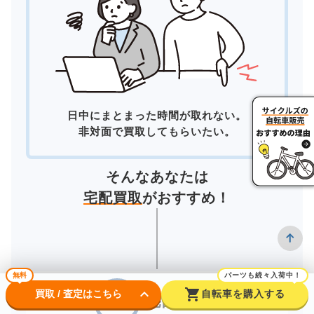
日中にまとまった時間が取れない。
非対面で買取してもらいたい。
そんなあなたは
宅配買取
がおすすめ！
無料
パーツも続々入荷中！
keyboard_arrow_down
shopping_cart
買取 / 査定はこちら
自転車を購入する
宅配買取