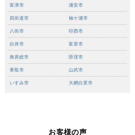
富津市
浦安市
四街道市
袖ケ浦市
八街市
印西市
白井市
富里市
南房総市
匝瑳市
香取市
山武市
いすみ市
大網白里市
お客様の声