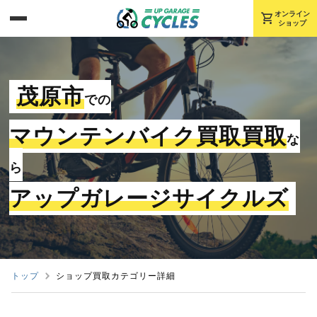
shopping_cart
オンライン
ショップ
茂原市
での
マウンテンバイク買取買取
な
ら
アップガレージサイクルズ
トップ
ショップ買取カテゴリー詳細