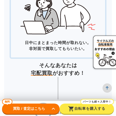
日中にまとまった時間が取れない。
非対面で買取してもらいたい。
そんなあなたは
宅配買取
がおすすめ！
無料
パーツも続々入荷中！
keyboard_arrow_down
shopping_cart
買取 / 査定はこちら
自転車を購入する
宅配買取