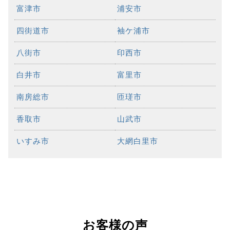
富津市
浦安市
四街道市
袖ケ浦市
八街市
印西市
白井市
富里市
南房総市
匝瑳市
香取市
山武市
いすみ市
大網白里市
お客様の声