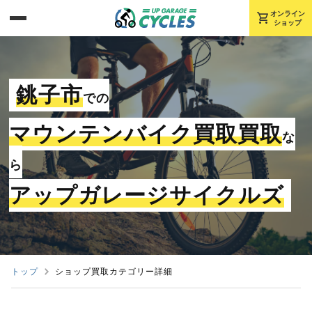
shopping_cart
オンライン
ショップ
銚子市
での
マウンテンバイク買取買取
な
ら
アップガレージサイクルズ
トップ
ショップ買取カテゴリー詳細