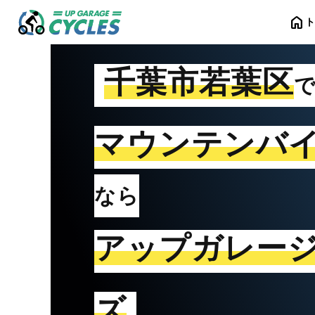
home
千葉市若葉区
マウンテンバ
なら
アップガレー
ズ