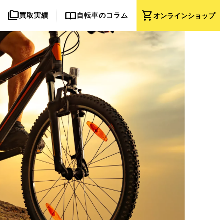
folder_copy
import_contacts
shopping_cart
買取実績
自転車のコラム
オンライン
ショップ