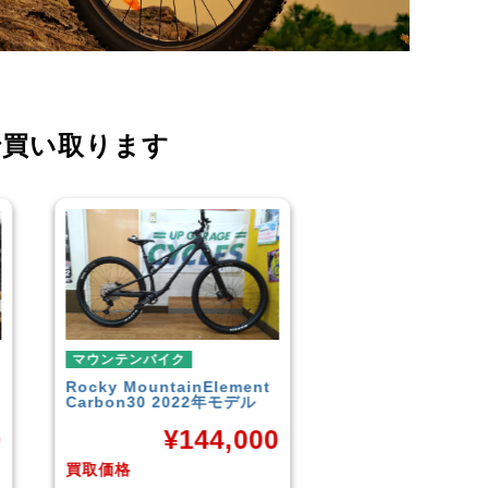
で買い取ります
マウンテンバイク
マウンテンバイク
GARYFISHER
GENESIS2.0
MERIDA
BIGNINE 
2010年頃モデル
MTB
0
¥
21,600
¥
16
買取価格
買取価格