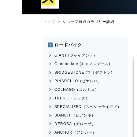
トップ
ショップ買取カテゴリー詳細
ロードバイク
GIANT (ジャイアント)
Cannondale (キャノンデール)
BRIDGESTONE (ブリヂストン)
PINARELLO（ピナレロ）
COLNAGO（コルナゴ）
TREK（トレック）
ンバイク
マウンテンバイク
SPECIALIZED（スペシャライズド）
I
SPARTAN
Transition Bikes
モデル不
n 2015年頃モデル
明
BIANCHI（ビアンキ）
¥
101,100
¥
65,398
DEROSA（デローザ）
買取価格
ANCHOR（アンカー）