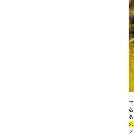
マ
名
あ
の
ク