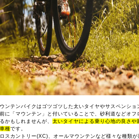
ウンテンバイクはゴツゴツした太いタイヤやサスペンショ
前に「マウンテン」と付いていることで、砂利道などオフ
るかもしれませんが、
太いタイヤによる乗り心地の良さや
車種
です。
ロスカントリー(XC)、オールマウンテンなど様々な種類