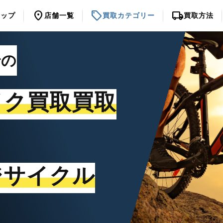
location_on
sell
local_shipping
トップ
店舗一覧
買取カテゴリー
買取方法
での
イク買取買取
ジサイクル