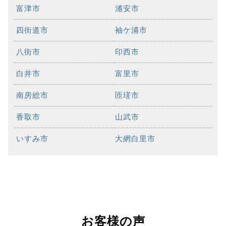
富津市
浦安市
四街道市
袖ケ浦市
八街市
印西市
白井市
富里市
南房総市
匝瑳市
香取市
山武市
いすみ市
大網白里市
お客様の声