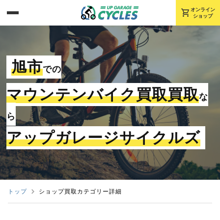
shopping_cart
オンライン
ショップ
旭市
での
マウンテンバイク買取買取
な
ら
アップガレージサイクルズ
トップ
ショップ買取カテゴリー詳細