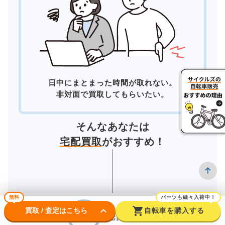
日中にまとまった時間が取れない。
非対面で買取してもらいたい。
そんなあなたは
宅配買取
がおすすめ！
無料
パーツも続々入荷中！
keyboard_arrow_down
shopping_cart
買取 / 査定はこちら
自転車を購入する
宅配買取