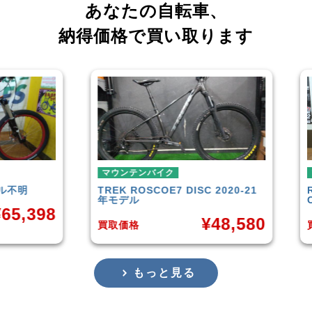
あなたの自転車、
納得価格で買い取ります
ンテンバイク
マウンテンバイク
K
ROSCOE7 DISC 2020-21
Rocky Mountain
Elemen
デル
Carbon30 2022年モデル
¥
48,580
¥
14
価格
買取価格
もっと見る