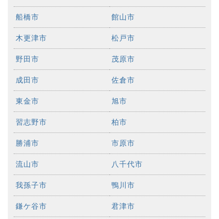
船橋市
館山市
木更津市
松戸市
野田市
茂原市
成田市
佐倉市
東金市
旭市
習志野市
柏市
勝浦市
市原市
流山市
八千代市
我孫子市
鴨川市
鎌ケ谷市
君津市