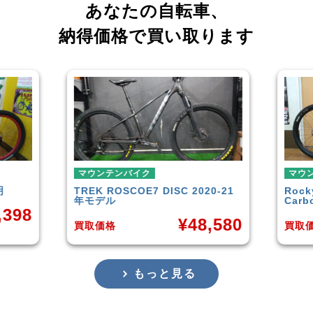
あなたの自転車、
納得価格で買い取ります
バイク
マウンテンバイク
COE7 DISC 2020-21
Rocky Mountain
Element
Carbon30 2022年モデル
¥
48,580
¥
144,0
買取価格
もっと見る