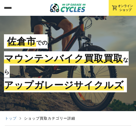
shopping_cart
オンライン
ショップ
佐倉市
での
マウンテンバイク買取買取
な
ら
アップガレージサイクルズ
トップ
ショップ買取カテゴリー詳細