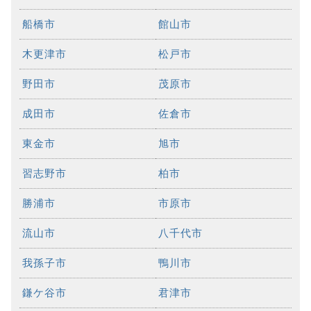
船橋市
館山市
木更津市
松戸市
野田市
茂原市
成田市
佐倉市
東金市
旭市
習志野市
柏市
勝浦市
市原市
流山市
八千代市
我孫子市
鴨川市
鎌ケ谷市
君津市