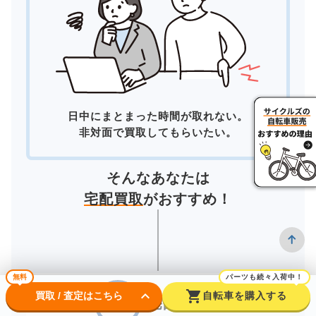
日中にまとまった時間が取れない。
非対面で買取してもらいたい。
そんなあなたは
宅配買取
がおすすめ！
無料
パーツも続々入荷中！
keyboard_arrow_down
shopping_cart
買取 / 査定はこちら
自転車を購入する
宅配買取