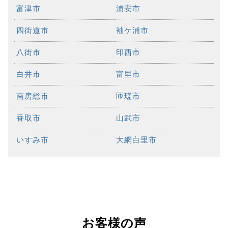
富津市
浦安市
四街道市
袖ケ浦市
八街市
印西市
白井市
富里市
南房総市
匝瑳市
香取市
山武市
いすみ市
大網白里市
お客様の声