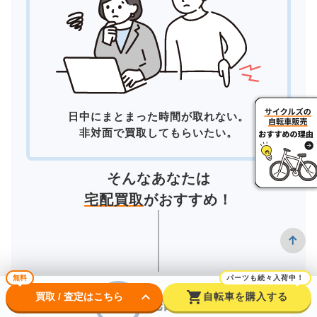
日中にまとまった時間が取れない。
非対面で買取してもらいたい。
そんなあなたは
宅配買取
がおすすめ！
無料
パーツも続々入荷中！
keyboard_arrow_down
shopping_cart
買取 / 査定はこちら
自転車を購入する
宅配買取