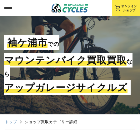
shopping_cart
オンライン
ショップ
袖ケ浦市
での
マウンテンバイク買取買取
な
ら
アップガレージサイクルズ
トップ
ショップ買取カテゴリー詳細