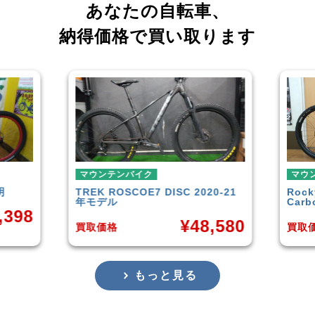
あなたの自転車、
納得価格で買い取ります
イク
マウンテンバイク
OE7 DISC 2020-21
Rocky Mountain
Element
Carbon30 2022年モデル
¥
48,580
¥
144,00
買取価格
もっと見る