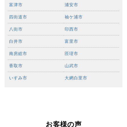
富津市
浦安市
四街道市
袖ケ浦市
八街市
印西市
白井市
富里市
南房総市
匝瑳市
香取市
山武市
いすみ市
大網白里市
お客様の声