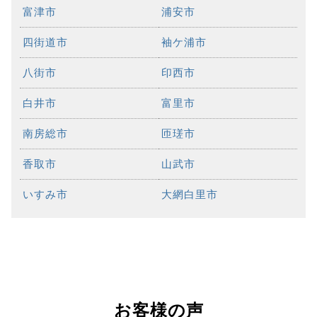
富津市
浦安市
四街道市
袖ケ浦市
八街市
印西市
白井市
富里市
南房総市
匝瑳市
香取市
山武市
いすみ市
大網白里市
お客様の声