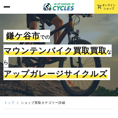
shopping_cart
オンライン
ショップ
鎌ケ谷市
での
マウンテンバイク買取買取
な
ら
アップガレージサイクルズ
トップ
ショップ買取カテゴリー詳細