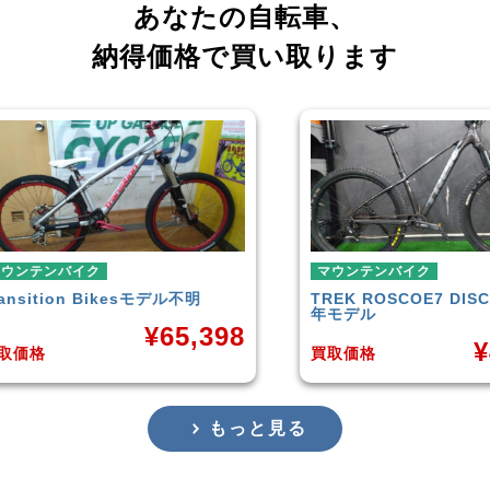
あなたの自転車、
納得価格で買い取ります
マウンテンバイク
マウ
明
TREK
ROSCOE7 DISC 2020-21
Rock
年モデル
Carb
,398
¥
48,580
買取価格
買取
もっと見る