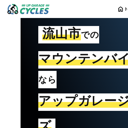
home
流山市
での
マウンテンバ
なら
アップガレー
ズ