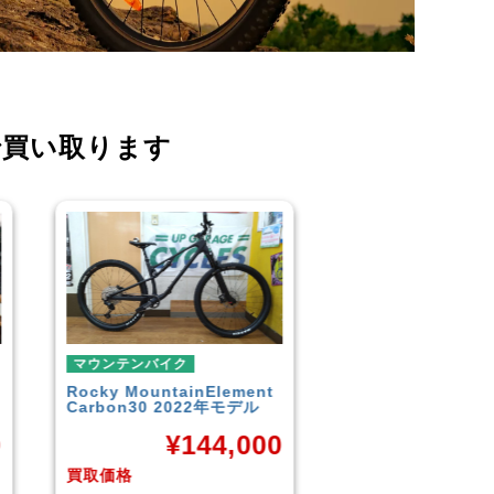
で買い取ります
マウンテンバイク
マウンテンバイク
GARYFISHER
GENESIS2.0
MERIDA
BIGNINE 
2010年頃モデル
MTB
0
¥
21,600
¥
16
買取価格
買取価格