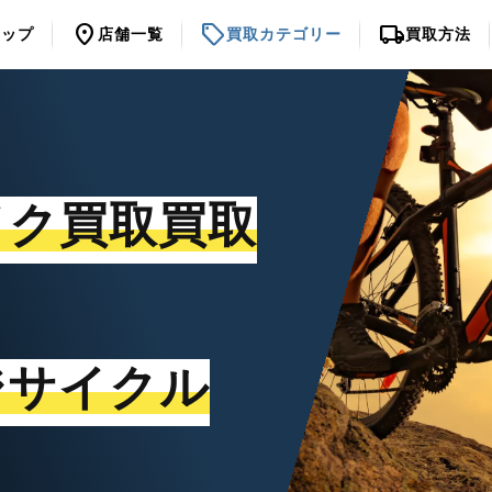
location_on
sell
local_shipping
トップ
店舗一覧
買取カテゴリー
買取方法
イク買取買取
ジサイクル