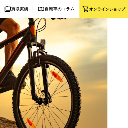
folder_copy
import_contacts
shopping_cart
買取実績
自転車のコラム
オンライン
ショップ