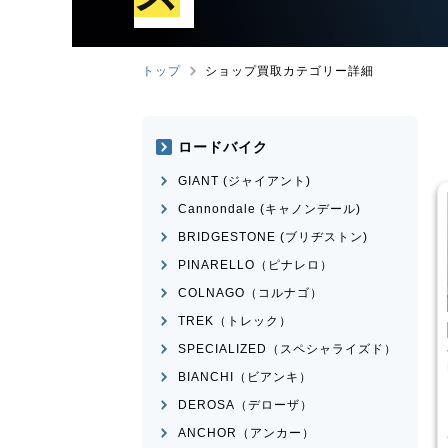
トップ
ショップ買取カテゴリー詳細
ロードバイク
GIANT (ジャイアント)
Cannondale (キャノンデール)
BRIDGESTONE (ブリヂストン)
PINARELLO（ピナレロ）
COLNAGO（コルナゴ）
TREK（トレック）
ンバイク
マウンテンバイク
SPECIALIZED（スペシャライズド）
I
SPARTAN
Transition Bikes
モデル不
n 2015年頃モデル
明
BIANCHI（ビアンキ）
¥
101,100
¥
65,398
DEROSA（デローザ）
買取価格
ANCHOR（アンカー）