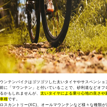
ウンテンバイクはゴツゴツした太いタイヤやサスペンショ
前に「マウンテン」と付いていることで、砂利道などオフ
るかもしれませんが、
太いタイヤによる乗り心地の良さや
車種
です。
ロスカントリー(XC)、オールマウンテンなど様々な種類