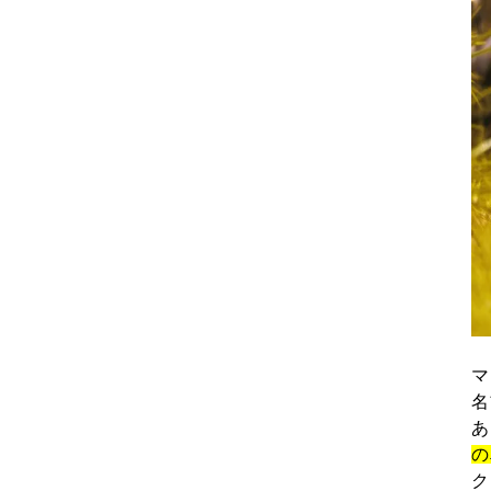
マ
名
あ
の
ク