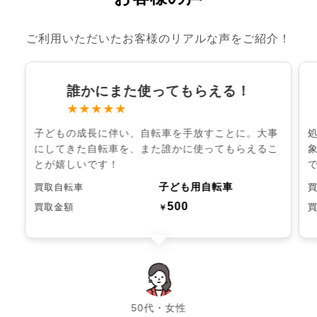
ご利用いただいたお客様のリアルな声をご紹介！
誰かにまた使ってもらえる！
★★★★★
子どもの成長に伴い、自転車を手放すことに。大事
にしてきた自転車を、また誰かに使ってもらえるこ
とが嬉しいです！
子ども用自転車
買取自転車
500
買取金額
￥
chevron_left
chevron_right
50代・女性