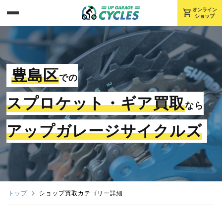
shopping_cart
オンライン
ショップ
豊島区
での
スプロケット・ギア買取
なら
アップガレージサイクルズ
トップ
ショップ買取カテゴリー詳細