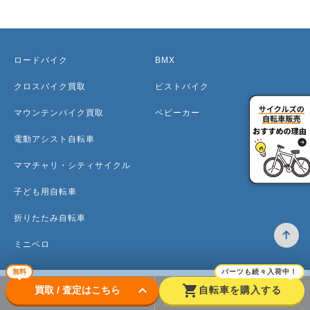
ロードバイク
BMX
クロスバイク買取
ピストバイク
マウンテンバイク買取
ベビーカー
電動アシスト自転車
ママチャリ・シティサイクル
子ども用自転車
折りたたみ自転車
ミニベロ
無料
パーツも続々入荷中！
keyboard_arrow_down
shopping_cart
買取 / 査定はこちら
自転車を購入する
トップ
高価買取のワケ