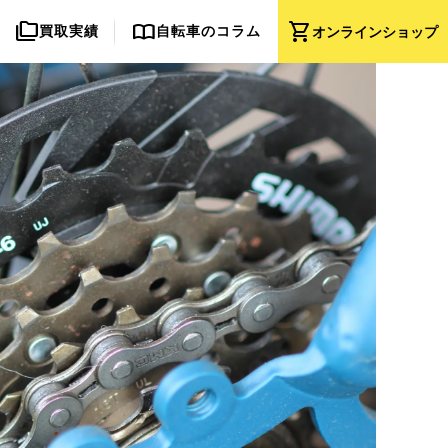
folder_copy
import_contacts
shopping_cart
買取実績
自転車のコラム
オンライン
ショップ