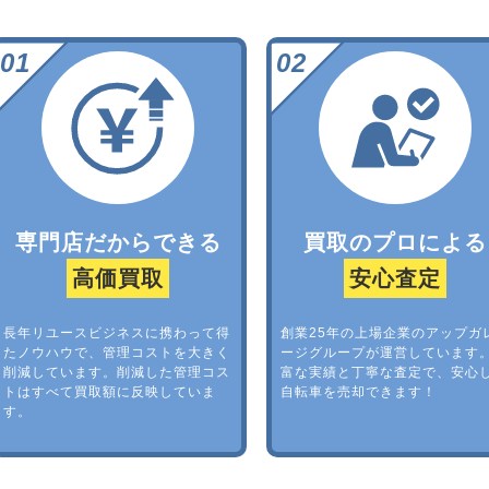
専門店だからできる
買取のプロによる
高価買取
安心査定
長年リユースビジネスに携わって得
創業25年の上場企業のアップガ
たノウハウで、管理コストを大きく
ージグループが運営しています
削減しています。削減した管理コス
富な実績と丁寧な査定で、安心
トはすべて買取額に反映していま
自転車を売却できます！
す。