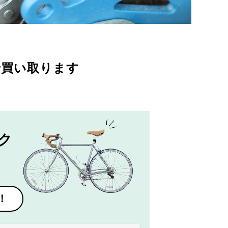
で買い取ります
ク
！