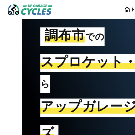
home
調布市
での
スプロケット
ら
アップガレー
ズ