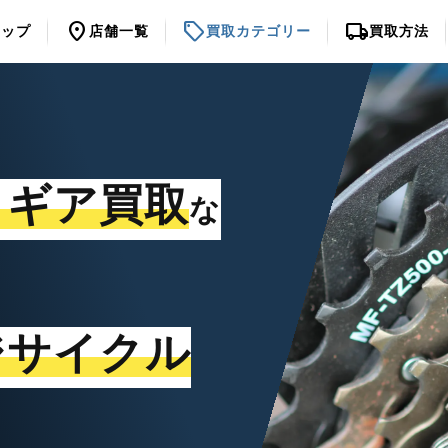
location_on
sell
local_shipping
トップ
店舗一覧
買取カテゴリー
買取方法
・ギア買取
な
ジサイクル