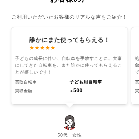
ご利用いただいたお客様のリアルな声をご紹介！
誰かにまた使ってもらえる！
★★★★★
子どもの成長に伴い、自転車を手放すことに。大事
にしてきた自転車を、また誰かに使ってもらえるこ
とが嬉しいです！
子ども用自転車
買取自転車
500
買取金額
￥
chevron_left
chevron_right
50代・女性