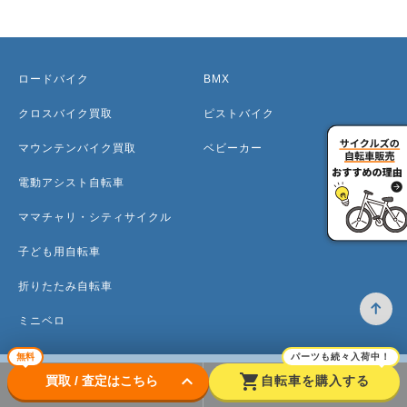
ロードバイク
BMX
クロスバイク買取
ピストバイク
マウンテンバイク買取
ベビーカー
電動アシスト自転車
ママチャリ・シティサイクル
子ども用自転車
折りたたみ自転車
ミニベロ
無料
パーツも続々入荷中！
keyboard_arrow_down
shopping_cart
買取 / 査定はこちら
自転車を購入する
トップ
高価買取のワケ