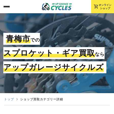
shopping_cart
オンライン
ショップ
青梅市
での
スプロケット・ギア買取
なら
アップガレージサイクルズ
トップ
ショップ買取カテゴリー詳細