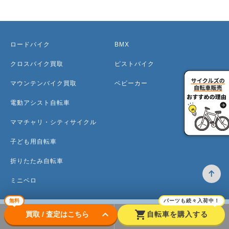
ロードバイク
BMX
クロスバイク買取
ピストバイク
マウンテンバイク買取
ベビーカー
電動アシスト自転車
ママチャリ・シティサイクル
子ども用自転車
折りたたみ自転車
ミニベロ
無料
パーツも続々入荷中！
keyboard_arrow_down
shopping_cart
買取 / 査定はこちら
自転車を購入する
トップ
高価買取のワケ