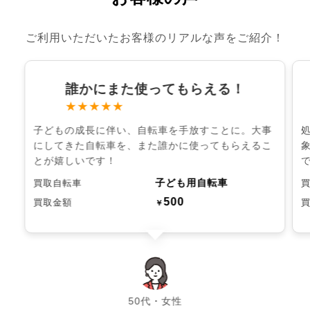
ご利用いただいたお客様のリアルな声をご紹介！
誰かにまた使ってもらえる！
★★★★★
子どもの成長に伴い、自転車を手放すことに。大事
にしてきた自転車を、また誰かに使ってもらえるこ
とが嬉しいです！
子ども用自転車
買取自転車
500
買取金額
￥
chevron_left
chevron_right
50代・女性