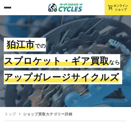
shopping_cart
オンライン
ショップ
狛江市
での
スプロケット・ギア買取
なら
アップガレージサイクルズ
トップ
ショップ買取カテゴリー詳細