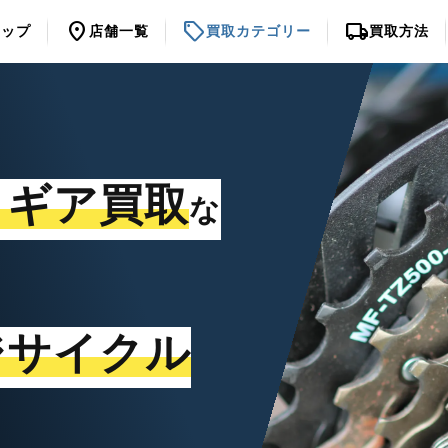
location_on
sell
local_shipping
トップ
店舗一覧
買取カテゴリー
買取方法
・ギア買取
な
ジサイクル