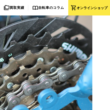
folder_copy
import_contacts
shopping_cart
買取実績
自転車のコラム
オンライン
ショップ