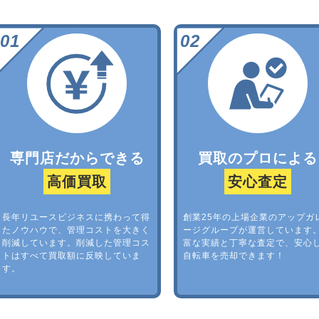
専門店だからできる
買取のプロによる
高価買取
安心査定
長年リユースビジネスに携わって得
創業25年の上場企業のアップガ
たノウハウで、管理コストを大きく
ージグループが運営しています
削減しています。削減した管理コス
富な実績と丁寧な査定で、安心
トはすべて買取額に反映していま
自転車を売却できます！
す。