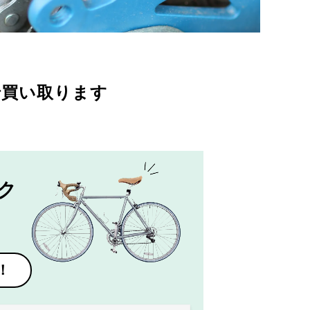
で買い取ります
ク
！