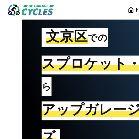
home
文京区
での
スプロケット
ら
アップガレー
ズ