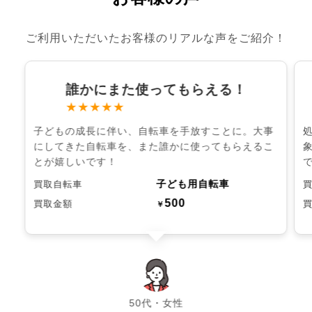
ご利用いただいたお客様のリアルな声をご紹介！
誰かにまた使ってもらえる！
★★★★★
子どもの成長に伴い、自転車を手放すことに。大事
にしてきた自転車を、また誰かに使ってもらえるこ
とが嬉しいです！
子ども用自転車
買取自転車
500
買取金額
￥
chevron_left
chevron_right
50代・女性