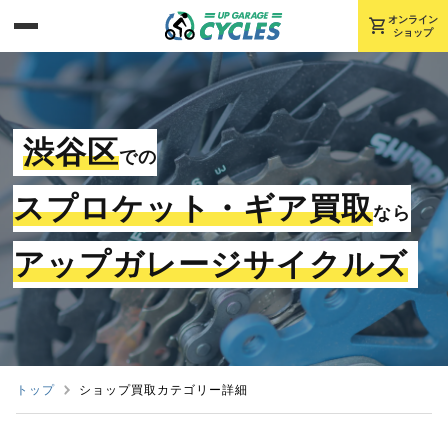
shopping_cart
オンライン
ショップ
渋谷区
での
スプロケット・ギア買取
なら
アップガレージサイクルズ
トップ
ショップ買取カテゴリー詳細