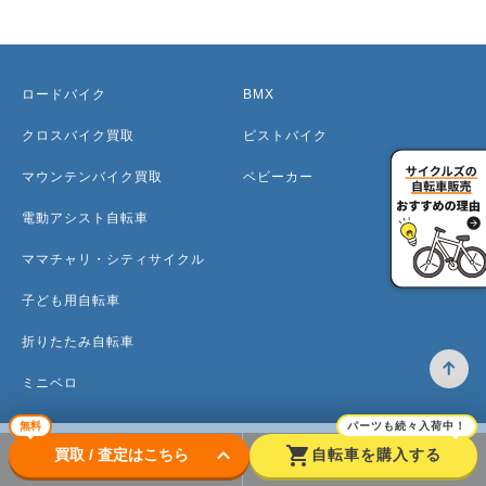
ロードバイク
BMX
クロスバイク買取
ピストバイク
マウンテンバイク買取
ベビーカー
電動アシスト自転車
ママチャリ・シティサイクル
子ども用自転車
折りたたみ自転車
ミニベロ
無料
パーツも続々入荷中！
keyboard_arrow_down
shopping_cart
買取 / 査定はこちら
自転車を購入する
トップ
高価買取のワケ