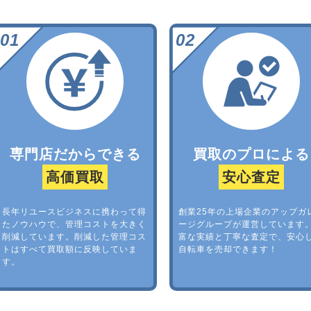
専門店だからできる
買取のプロによる
高価買取
安心査定
長年リユースビジネスに携わって得
創業25年の上場企業のアップガ
たノウハウで、管理コストを大きく
ージグループが運営しています
削減しています。削減した管理コス
富な実績と丁寧な査定で、安心
トはすべて買取額に反映していま
自転車を売却できます！
す。