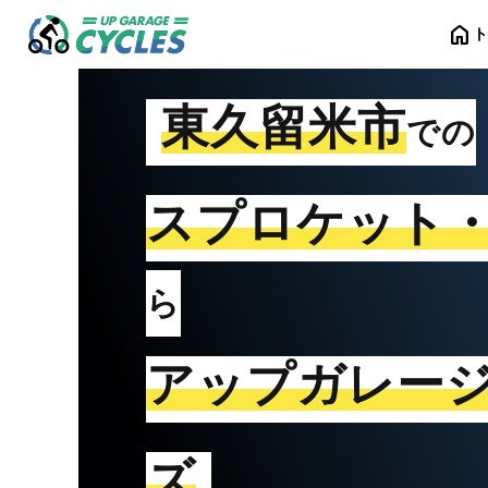
home
東久留米市
での
スプロケット
ら
アップガレー
ズ