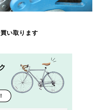
で買い取ります
ク
！