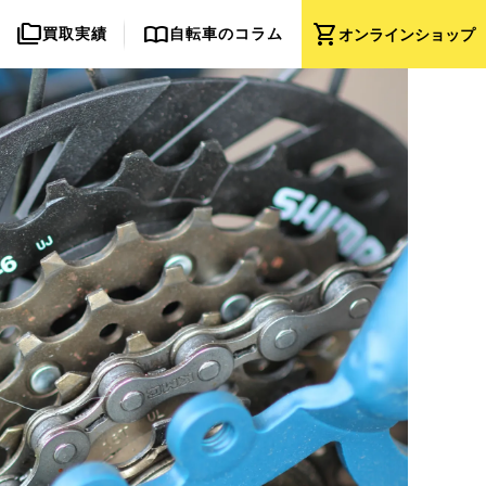
folder_copy
import_contacts
shopping_cart
買取実績
自転車のコラム
オンライン
ショップ