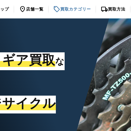
location_on
sell
local_shipping
トップ
店舗一覧
買取カテゴリー
買取方法
・ギア買取
な
ジサイクル