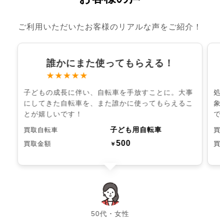
ご利用いただいたお客様のリアルな声をご紹介！
誰かにまた使ってもらえる！
★★★★★
子どもの成長に伴い、自転車を手放すことに。大事
にしてきた自転車を、また誰かに使ってもらえるこ
とが嬉しいです！
子ども用自転車
買取自転車
500
買取金額
￥
chevron_left
chevron_right
50代・女性