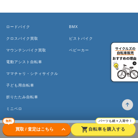
ロードバイク
BMX
クロスバイク買取
ピストバイク
マウンテンバイク買取
ベビーカー
電動アシスト自転車
ママチャリ・シティサイクル
子ども用自転車
折りたたみ自転車
ミニベロ
無料
パーツも続々入荷中！
keyboard_arrow_down
shopping_cart
買取 / 査定はこちら
自転車を購入する
トップ
高価買取のワケ