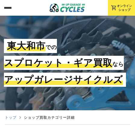
shopping_cart
オンライン
ショップ
東大和市
での
スプロケット・ギア買取
なら
アップガレージサイクルズ
トップ
ショップ買取カテゴリー詳細