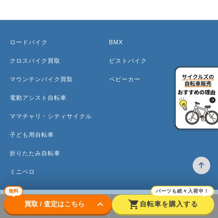
ロードバイク
BMX
クロスバイク買取
ピストバイク
マウンテンバイク買取
ベビーカー
電動アシスト自転車
ママチャリ・シティサイクル
子ども用自転車
折りたたみ自転車
ミニベロ
無料
パーツも続々入荷中！
keyboard_arrow_down
shopping_cart
買取 / 査定はこちら
自転車を購入する
トップ
高価買取のワケ