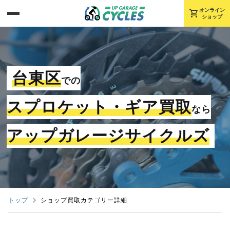
shopping_cart
オンライン
ショップ
台東区
での
スプロケット・ギア買取
なら
アップガレージサイクルズ
トップ
ショップ買取カテゴリー詳細