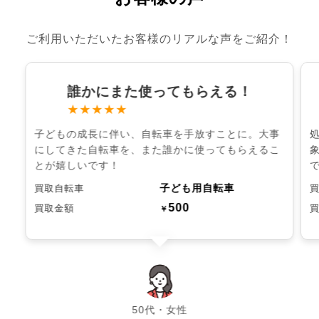
ご利用いただいたお客様のリアルな声をご紹介！
誰かにまた使ってもらえる！
★★★★★
子どもの成長に伴い、自転車を手放すことに。大事
にしてきた自転車を、また誰かに使ってもらえるこ
とが嬉しいです！
子ども用自転車
買取自転車
500
買取金額
￥
chevron_left
chevron_right
50代・女性