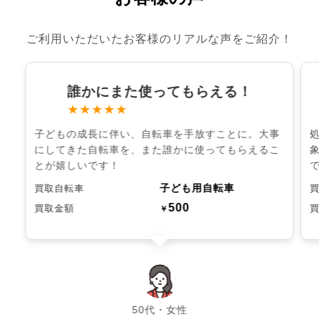
ご利用いただいたお客様のリアルな声をご紹介！
誰かにまた使ってもらえる！
★★★★★
子どもの成長に伴い、自転車を手放すことに。大事
にしてきた自転車を、また誰かに使ってもらえるこ
とが嬉しいです！
子ども用自転車
買取自転車
500
買取金額
￥
chevron_left
chevron_right
50代・女性