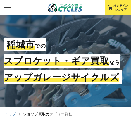
shopping_cart
オンライン
ショップ
稲城市
での
スプロケット・ギア買取
なら
アップガレージサイクルズ
トップ
ショップ買取カテゴリー詳細