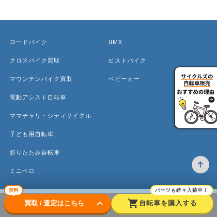
ロードバイク
BMX
クロスバイク買取
ピストバイク
マウンテンバイク買取
ベビーカー
電動アシスト自転車
ママチャリ・シティサイクル
子ども用自転車
折りたたみ自転車
ミニベロ
無料
パーツも続々入荷中！
keyboard_arrow_down
shopping_cart
買取 / 査定はこちら
自転車を購入する
トップ
高価買取のワケ