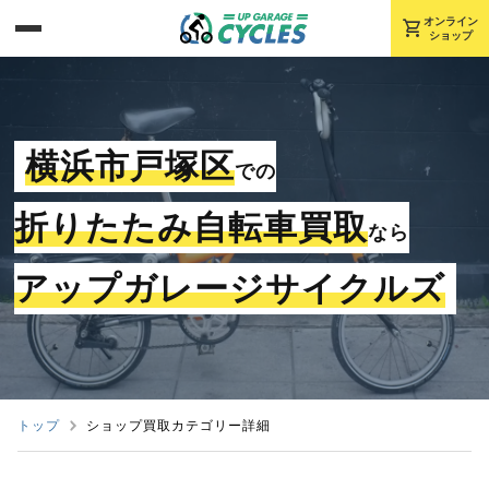
shopping_cart
オンライン
ショップ
横浜市戸塚区
での
折りたたみ自転車買取
なら
アップガレージサイクルズ
トップ
ショップ買取カテゴリー詳細