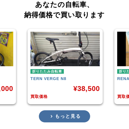
あなたの自転車、
納得価格で買い取ります
折りたたみ自転車
折り
RENAULT
LIGHT-8 AL-FDB140
R＆M
,500
¥
16,799
買取価格
買取
もっと見る