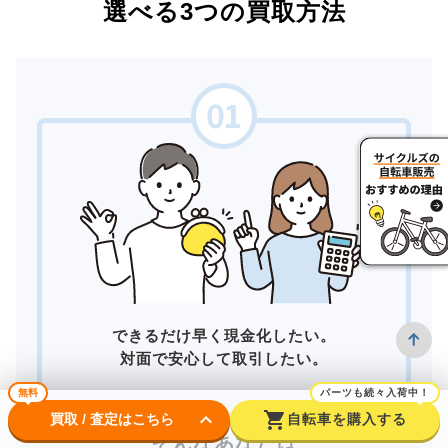
選べる3つの買取方法
できるだけ早く現金化したい。
対面で安心して取引したい。
無料
パーツも続々入荷中！
keyboard_arrow_down
shopping_cart
買取 / 査定はこちら
自転車を購入する
そんなあなたは