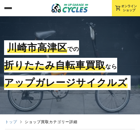
shopping_cart
オンライン
ショップ
川崎市高津区
での
折りたたみ自転車買取
なら
アップガレージサイクルズ
トップ
ショップ買取カテゴリー詳細