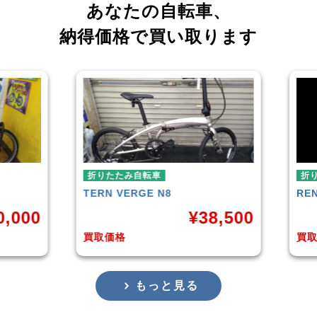
あなたの自転車、
納得価格で買い取ります
折りたたみ自転車
RENAULT
LIGHT-8 AL-FDB140
38,500
¥
16,799
買取価格
もっと見る