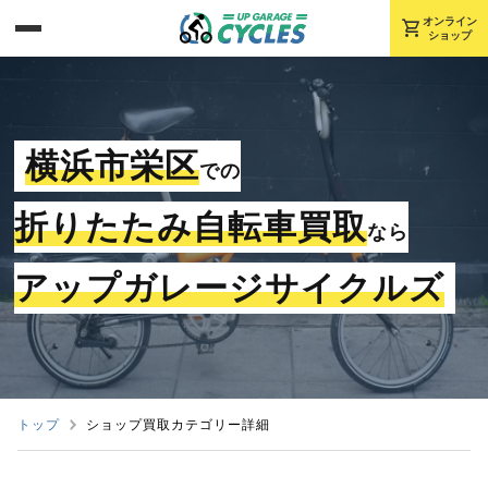
shopping_cart
オンライン
ショップ
横浜市栄区
での
折りたたみ自転車買取
なら
アップガレージサイクルズ
トップ
ショップ買取カテゴリー詳細