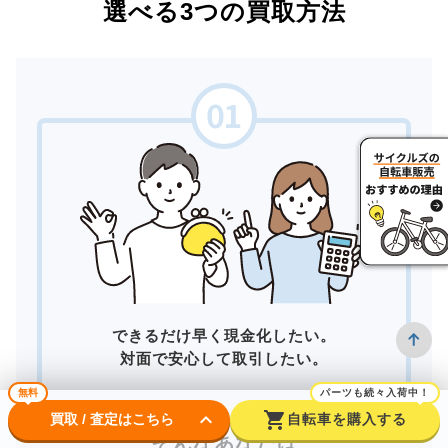
選べる3つの買取方法
できるだけ早く現金化したい。
対面で安心して取引したい。
無料
パーツも続々入荷中！
keyboard_arrow_down
shopping_cart
買取 / 査定はこちら
自転車を購入する
そんなあなたは