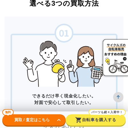
選べる3つの買取方法
できるだけ早く現金化したい。
対面で安心して取引したい。
無料
パーツも続々入荷中！
keyboard_arrow_down
shopping_cart
買取 / 査定はこちら
自転車を購入する
そんなあなたは