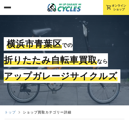
shopping_cart
オンライン
ショップ
横浜市青葉区
での
折りたたみ自転車買取
なら
アップガレージサイクルズ
トップ
ショップ買取カテゴリー詳細