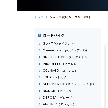
トップ
ショップ買取カテゴリー詳細
ロードバイク
GIANT (ジャイアント)
Cannondale (キャノンデール)
BRIDGESTONE (ブリヂストン)
PINARELLO（ピナレロ）
COLNAGO（コルナゴ）
TREK（トレック）
み自転車
折りたたみ自転車
SPECIALIZED（スペシャライズド）
rge N8
R＆M
birdy Classic
BIANCHI（ビアンキ）
¥
50,001
¥
60,000
DEROSA（デローザ）
買取価格
ANCHOR（アンカー）