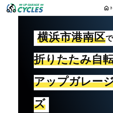
home
横浜市港南区
折りたたみ自
アップガレー
ズ