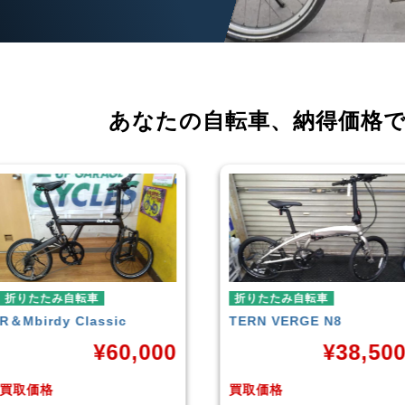
あなたの自転車、
納得価格
折りたたみ自転車
折りたたみ自転車
TERN
VERGE N8
RENAULT
LIGHT-8 AL-
FDB140
¥
38,500
¥
16,79
買取価格
買取価格