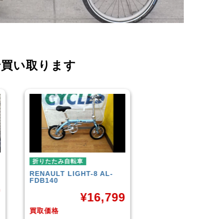
で買い取ります
折りたたみ自転車
折りたたみ自転車
R＆M
BD-1 2010年頃モデル
BROMPTON
NEO
¥
40,000
¥
3
9
買取価格
買取価格