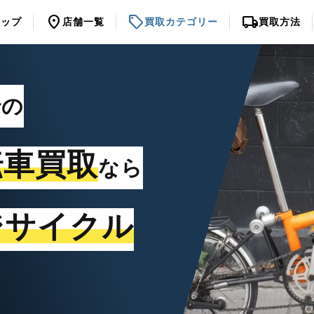
location_on
sell
local_shipping
トップ
店舗一覧
買取カテゴリー
買取方法
での
転車買取
なら
ジサイクル