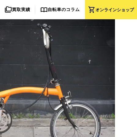
folder_copy
import_contacts
shopping_cart
買取実績
自転車のコラム
オンライン
ショップ