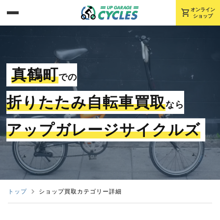
shopping_cart
オンライン
ショップ
真鶴町
での
折りたたみ自転車買取
なら
アップガレージサイクルズ
トップ
ショップ買取カテゴリー詳細