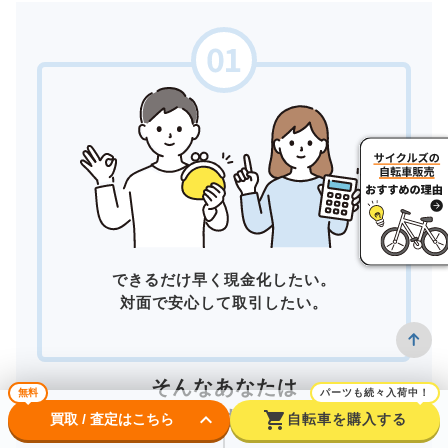
できるだけ早く現金化したい。
対面で安心して取引したい。
そんなあなたは
無料
パーツも続々入荷中！
店頭買取
がおすすめ！
keyboard_arrow_down
shopping_cart
買取 / 査定はこちら
自転車を購入する