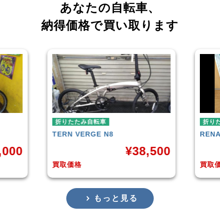
あなたの自転車、
納得価格で買い取ります
折りたたみ自転車
RENAULT
LIGHT-8 AL-FDB140
¥
38,500
¥
16,799
買取価格
もっと見る