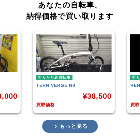
あなたの自転車、
納得価格で買い取ります
折りたたみ自転車
RENAULT
LIGHT-8 AL-FDB140
¥
38,500
¥
16,799
買取価格
もっと見る