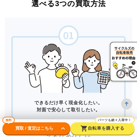
選べる3つの買取方法
できるだけ早く現金化したい。
対面で安心して取引したい。
無料
パーツも続々入荷中！
keyboard_arrow_down
shopping_cart
買取 / 査定はこちら
自転車を購入する
そんなあなたは