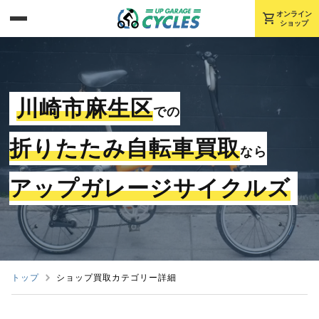
shopping_cart
オンライン
ショップ
川崎市麻生区
での
折りたたみ自転車買取
なら
アップガレージサイクルズ
トップ
ショップ買取カテゴリー詳細