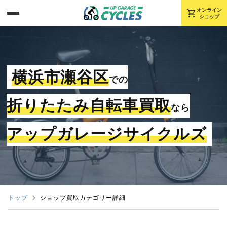
shopping_cart
オンライン
ショップ
横浜市瀬谷区
での
折りたたみ自転車買取
なら
アップガレージサイクルズ
トップ
ショップ買取カテゴリー詳細