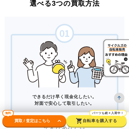
選べる3つの買取方法
できるだけ早く現金化したい。
対面で安心して取引したい。
無料
パーツも続々入荷中！
keyboard_arrow_down
shopping_cart
買取 / 査定はこちら
自転車を購入する
そんなあなたは