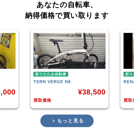
あなたの自転車、
納得価格で買い取ります
折りたたみ自転車
RENAULT
LIGHT-8 AL-FDB140
¥
38,500
¥
16,799
買取価格
もっと見る