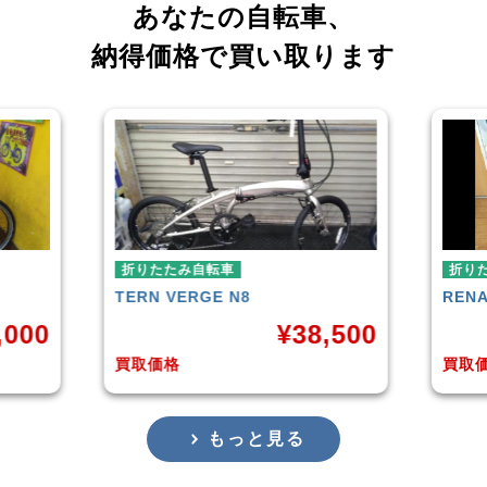
あなたの自転車、
納得価格で買い取ります
折りたたみ自転車
折り
RENAULT
LIGHT-8 AL-FDB140
R＆M
,500
¥
16,799
買取価格
買取
もっと見る