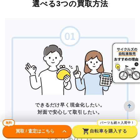
選べる3つの買取方法
できるだけ早く現金化したい。
対面で安心して取引したい。
無料
パーツも続々入荷中！
keyboard_arrow_down
shopping_cart
買取 / 査定はこちら
自転車を購入する
そんなあなたは