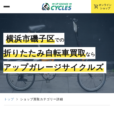
shopping_cart
オンライン
ショップ
横浜市磯子区
での
折りたたみ自転車買取
なら
アップガレージサイクルズ
トップ
ショップ買取カテゴリー詳細